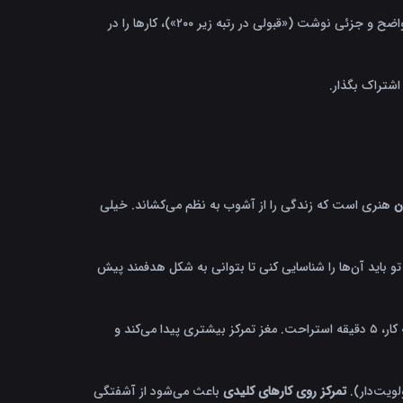
مثال واقعی: فاطمه، دانشجوی رشته معماری، سه سال پشت سر هم برای آزمون ارشد برنامه‌ریزی کرد اما موفق نشد. سال چهارم هدف خود را واضح و جزئی نوشت («قبولی در رتبه زیر ۲۰۰»)، کارها را در
شتراک بگذار.
ن
هنری است که زندگی را از آشوب به نظم می‌کشاند. خیلی
و باید آن‌ها را شناسایی کنی تا بتوانی به شکل هدفمند پیش
وقتی زمان خود را تقسیم‌بندی کنی، استرس کاهش می‌یابد و هیجان برای انجام کار زیاد می‌شود. قانون ۲۵-۵ جیم ران را امتحان کن: ۲۵ دقیقه کار، ۵ دقیقه استراحت. مغز تمرکز بیشتری پیدا می‌کند و
لویت‌دار).
تمرکز روی کارهای کلیدی
باعث می‌شود از آشفتگی