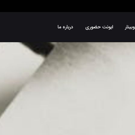
بینار
ایونت حضوری
درباره ما