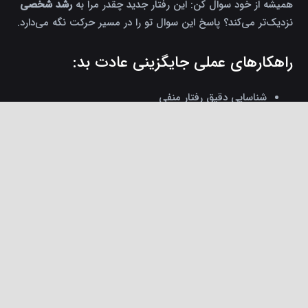
همیشه از خود سوال کن: این رفتار جدید چقدر مرا به
رشد شخصی
نزدیک‌تر می‌کند؟ پاسخ این سوال تو را در مسیر حرکت نگه می‌دارد.
راهکارهای عملی جایگزینی عادت بد:
شناسایی دقیق رفتار منفی
انتخاب رفتار مطلوب جایگزین
keyboard_arrow_up
آسان‌سازی شروع رفتار جدید
ارزیابی هفتگی و تصحیح برنامه
نکته سوم: پایداری در مسیر رشد با
ایجاد هویت جدید
پایداری اصلی‌ترین تفاوت میان افراد موفق و ناکام است. جیمز کلیر
نشان داده که ایجاد هویت جدید، اثر فوق‌العاده‌ای روی حفظ ثبات